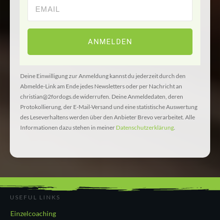
ANMELDEN
Deine Einwilligung zur Anmeldung kannst du jederzeit durch den
Abmelde-Link am Ende jedes Newsletters oder per Nachricht an
christian@2fordogs.de widerrufen. Deine Anmeldedaten, deren
Protokollierung, der E-Mail-Versand und eine statistische Auswertung
des Leseverhaltens werden über den Anbieter Brevo verarbeitet. Alle
Informationen dazu stehen in meiner
Datenschutzerklärung
.
USEFUL LINKS
Einzelcoaching