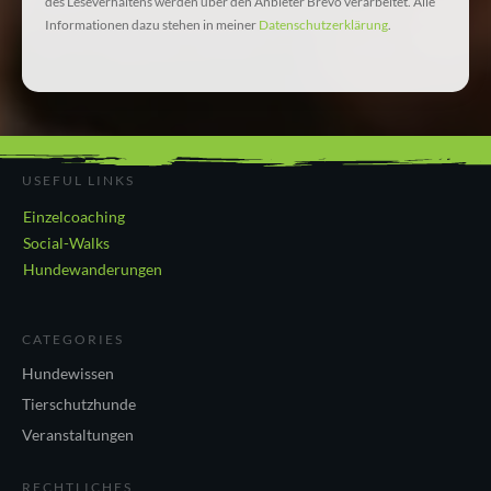
des Leseverhaltens werden über den Anbieter Brevo verarbeitet. Alle
Informationen dazu stehen in meiner
Datenschutzerklärung
.
USEFUL LINKS
Einzelcoaching
Social-Walks
Hundewanderungen
CATEGORIES
Hundewissen
Tierschutzhunde
Veranstaltungen
RECHTLICHES