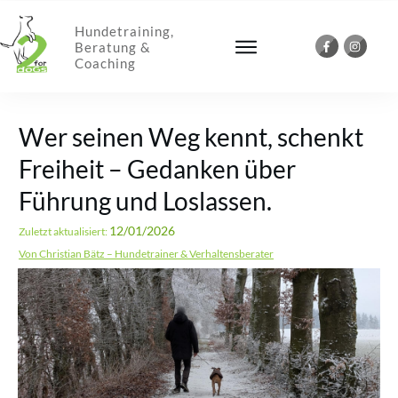
Hundetraining,
Beratung &
Coaching
Wer seinen Weg kennt, schenkt
Freiheit – Gedanken über
Führung und Loslassen.
12/01/2026
Zuletzt aktualisiert:
Von Christian Bätz – Hundetrainer & Verhaltensberater