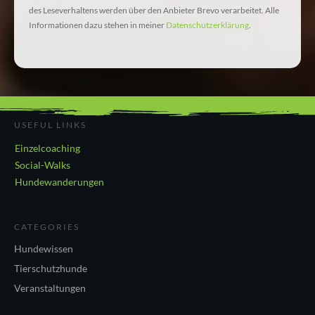
des Leseverhaltens werden über den Anbieter Brevo verarbeitet. Alle
Informationen dazu stehen in meiner
Datenschutzerklärung
.
USEFUL LINKS
Einzelcoaching
Social-Walks
Hundewanderungen
CATEGORIES
Hundewissen
Tierschutzhunde
Veranstaltungen